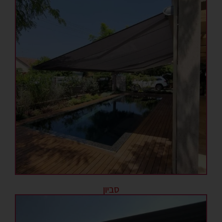
סביון