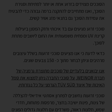
הסוככים מצוידים בזרוע אחת או יותר לפתיחת וסגירת
הסוכך, ואנו מתחייבים להתקנה ברמה גבוהה כדי להבטיח
את עמידות הסוכך גם בתנאי מזג אוויר קשים.
סוככי זרוע מגיעים עם בד איכותי וחזק המסנן ביעילות
קרינת UV ומפחית משמעותית את החום ליושבים מתחת
לסוכך.
כדאי לדעת כי אנו מציעים סוככי זרועות בשלל עיצובים
מרהיבים וניתן
לבחור מתוך כ- 150 צבעים שונים
.
אנו יבואנים בלעדיים של סוככים מתוצרת גרמניה של
חברת WEINOR, על סוככי החברה ניתן למצוא את סמל
האיכות של איגוד TÜV SÜD הגרמני על כל נגזרותיו.
סוככי זרועות נחשבים לפתרון אסתטי אידיאלי להצללה
של גינות, פינות ישיבה בחצר, מרפסות פתוחות, חדרי
שמש, חלונות ראווה, משרדים עם חלונות גדולים הפונים