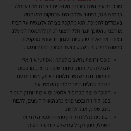
סוככי זרועות הינם סוככים מעוצבים בצורת מרובע וחלק
קדמי מעוגל, הייחוד שלהם הינו שבמקום להשתמש
בעמודים לתמיכה, הוא מתקפל בצורה אלגנטית על הבית
או הבניין.
הסוכך יוצר חלל חיצוני הניתן להתאמה המשלב
בצורה אידיאלית פרקטיות וסגנון, זרועותיו מתקפלות
פנימה ומחליקות בשקט כאשר הסוכך נפתח ונסגר.
סוככי זרועות נחשבים לפתרון אסתטי אידיאלי
להצללה של גינות, פינות ישיבה בחצר, מרפסות
פתוחות, חדרי שמש, חלונות ראווה, משרדים עם
חלונות גדולים הפונים לכיוון השמש ועוד.
הסוכך מיוצר מפרופיל אלומיניום איכותי וחזק העמיד
בפני קורוזיה ובפני פגעי מזג האוויר השונים, לרבות
מים, שמש, אבק ולחות.
הסוככים כוללים מנגנון פתיחה וסגירה ידני או
חשמלי, ניתן לקבל עם שלט לתפעול הסוכך