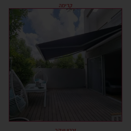
קדימה
זכרון יעקב