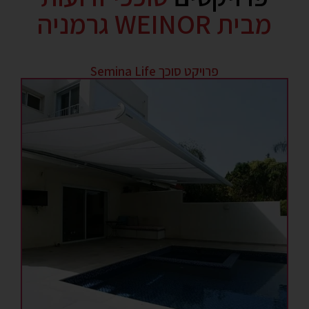
מבית WEINOR גרמניה
פרויקט סוכך Semina Life