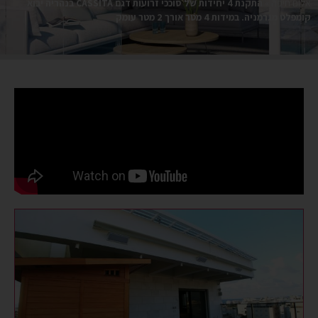
אלום חיפה
»
התקנת 4 יחידות של סוככי זרועות דגם CASSITA בנהריה יבוא
קומפלט מגרמניה. במידות 4 מטר אורך 2 מטר עומק