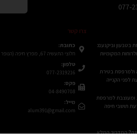
077-2
צרו קשר
כתובת:
 בטבעון וביקנעם:
חלוצי התעשיה 67, מפרץ חיפה (הנופר 8, חיפה בWaze)
רוחות המקומיות
טלפון:
ה ולמרפסת בטירת
077-2319216
 לפני הקנייה
פקס:
04-8490708
ת ומעוצבת למרפסת
מייל:
עת תושבי חיפה
alum391@gmail.com
ינה? המדריך המלא