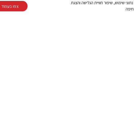
Cooki ובפיקסלים (Google, Meta) לצורך ניתוח נתוני שימוש, שיפור חוויית הגלישה והצגת
צפו בעמוד מ
חיפה
 לדירה עם מרפסת
ה חשמלית, סוכך זרועות
ית חזקה?