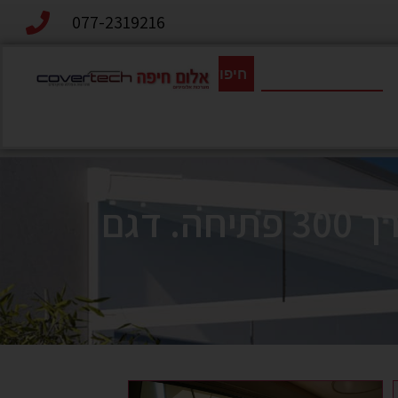
077-2319216
חיפוש
התקנת סוכך זרועות חשמלי בחיפה מידות 675 אורך 300 פתיחה. דגם