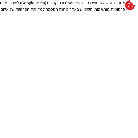
אתר זה עושה שימוש בקובצי es
לבחירה נכונה
פרגולות חשמליות
פרסומות מותאמות. השימוש באתר מהווה הסכמה למדיניות הפרטיות של אלום 
קרא עוד »
גגונים
קירוי חניה לרכב
פתרונות הצללה
שמשיות לגינה
קרא עוד »
איזה הצללה מתאימה
מידע חשוב פתרונות הצללה
של 14 מטר, פרגול
חשמלי או שמשיה ענק
קרא עוד »