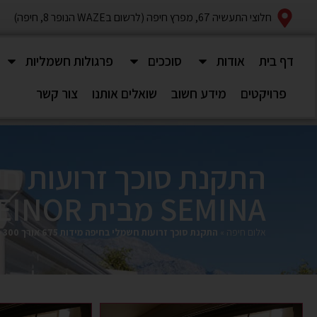
חלוצי התעשיה 67, מפרץ חיפה (לרשום בWAZE הנופר 8, חיפה)
דף בית
אודות
סוככים
פרגולות חשמליות
פרויקטים
מידע חשוב
שואלים אותנו
צור קשר
SEMINA מבית WEINOR גרמניה
אלום חיפה
»
התקנת סוכך זרועות חשמלי בחיפה מידות 675 אורך 300 פתיחה. דגם SEMINA מבית WEINOR גרמניה