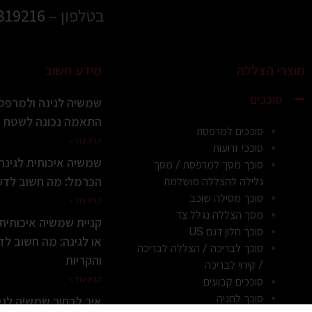
בטלפון –
319216
מוצרי הצללה
מידע חשוב
סוככים
שמשיה לגינה ולמרפסת
התאמה נכונה לשטח ול
סוככים למרפסת
קרא עוד »
סוככי זרועות
שמשיה איכותית לגינ
סוכך מסך למרפסת / מסך
הכרמל: מה חשוב לדעת
גלילה להצללה מושלמת
סוכך מסילה שוכב
קרא עוד »
מסך הצללה נגלל צד
קניית שמשיה איכותי
סוכך חלון דגם US
או לגינה: מה חשוב לד
סוכך לבריכה / הצללה לבריכה
והקריות
/ קירוי לבריכה
קרא עוד »
סוככים קבועים
סוכך לחניה
איך לבחור שמשיה לג