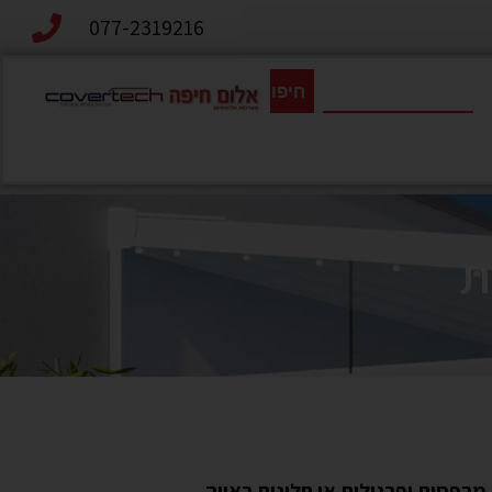
077-2319216
חיפוש
ת
מרפסות ופרגולות או חלונות ראווה.