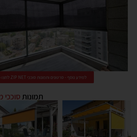
למידע נוסף - סרטונים ותמונות סוככי ZIP NET לחצו כאן
תמונות
סוככי 