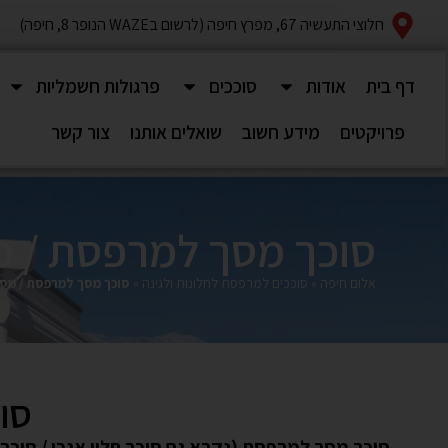
חלוצי התעשיה 67, מפרץ חיפה (לרשום בWAZE הנופר 8, חיפה)
דף בית
אודות
סוככים
פרגולות חשמליות
פרויקטים
מידע חשוב
שואלים אותנו
צור קשר
סוכך מסך למרפסת / מ
אלום חיפה
»
סוככים למרפסת לחלונות ולגינה
»
סוכך מסך למרפסת / מס
סו
סוכך מסך למרפסת (נקרא גם סוכך חלון אנכי / סוכך ג