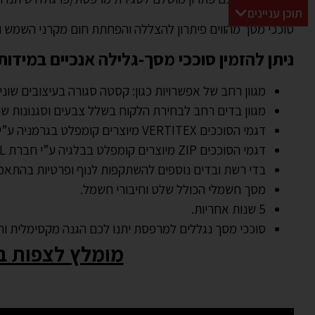
תוכן עניינים
סוככי מסך מהווים פיתרון להצללה והפחתת חום מקרני השמש והגנה מרוח ובהיותם מסכי ZIP הטכנולוגיה משמשת להתמו
ניתן להזמין סוככי מסך-גלילה אנכיים במיד
מגוון רחב של אפשרויות כגון: קסטה סגורה בעיצובים שונ
מגוון בדים רחב לבחירת הלקוח בשלל צבעים וסגנונות ש
דגמי הסוככים VERTITEX מיוצרים קומפלט בגרמניה ע”י חברת WEINOR.
דגמי הסוככים ZIP מיוצרים קומפלט בבלגיה ע”י חברת HAROL.
בדי רשת ובדים נוספים להשתקפות לנוף ופרטיות בהתאמ
מסך חשמלי הכולל שלט וחיבורי חשמל.
5 שנות אחריות.
סוככי מסך נגללים למרפסת יתנו לכם הגנה מקסימלית ו
מומלץ לצפות ב