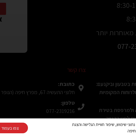
או
מאוחרות יותר
077-2
צרו קשר
כתובת:
 בטבעון וביקנעם:
חלוצי התעשיה 67, מפרץ חיפה (הנופר 8, חיפה בWaze)
רוחות המקומיות
טלפון:
ה ולמרפסת בטירת
077-2319216
 לפני הקנייה
פקס:
Cooki ובפיקסלים (Google, Meta) לצורך ניתוח נתוני שימוש, שיפור חוויית הגלישה והצגת
צפו בעמוד מ
04-8490708
חיפה