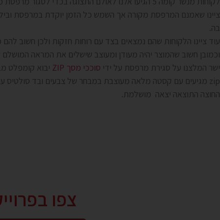
לקוחות מנשר קומה 5 הגיעו אלנו לאולם התצוגה בכדי לסגור מר
ציינו שאמנם המרפסת מקורה אך השמש כל הזמן יוקדת במרפסת וביל
בה.
עוד ציינו הלקוחות שהם נמצאים בצד עם רוחות חזקות ולכן חשוב להם מ
וכמובן חשוב שהמוצר יהיה מעודן ומעוצב שישלים את המראה המושלם
ישר המלצנו על סגירת מרפסת על ידי
סוככי מסך ZIP
יבוא קומפלט מב
zip מגיעים עם קסטה מלאה מעוצבת במבחר של צבעים ובד סולטיס 
החוצה התוצאה יצאה מושלמת.
צפו בפרויי