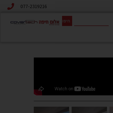
077-2319216
חיפוש