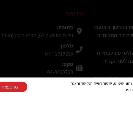
צרו קשר
כתובת:
 בטבעון וביקנעם:
חלוצי התעשיה 67, מפרץ חיפה (הנופר 8, חיפה בWaze)
רוחות המקומיות
טלפון:
ה ולמרפסת בטירת
077-2319216
 לפני הקנייה
פקס:
04-8490708
ת ומעוצבת למרפסת
מייל:
Cooki ובפיקסלים (Google, Meta) לצורך ניתוח נתוני שימוש, שיפור חוויית הגלישה והצגת
עת תושבי חיפה
צפו בעמוד מ
alum391@gmail.com
חיפה
ינה? המדריך המלא