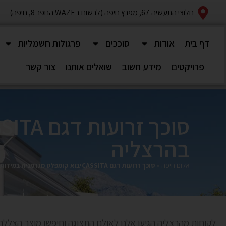
חלוצי התעשיה 67, מפרץ חיפה (לרשום בWAZE הנופר 8, חיפה)
דף בית
אודות
סוככים
פרגולות חשמליות
פרויקטים
מידע חשוב
שואלים אותנו
צור קשר
בהרצליה
אלום חיפה
»
סוכך זרועות דגם CASSITAיבוא קומפלט מגרמניה במידות 5.00×3.00 בהרצליה
לקוחות מהרצליה הגיעו אלנו לאולם התצוגה וחיפשו מוצר הצללה למרפסת בבי