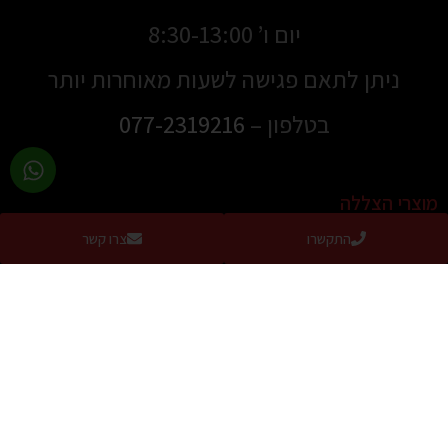
יום ו’ 8:30-13:00
ניתן לתאם פגישה לשעות מאוחרות יותר
בטלפון –
077-2319216
מוצרי הצללה
התקשרו
צרו קשר
סוככים
סוככים למרפסת
סוככי זרועות
סוכך מסך למרפסת / מסך גלילה להצללה מושלמת
סוכך מסילה שוכב
מסך הצללה נגלל צד
סוכך חלון דגם US
סוכך לבריכה / הצללה לבריכה / קירוי לבריכה