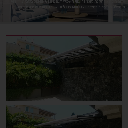
אלום חיפה
»
התקנת סוכך זרועות חשמלי דגם SEMINA LIFE בשבי ציון יבוא
קומפלט מגרמניה במידה 350×400 כולל חיישן תנודות לסגירה אוטומטי