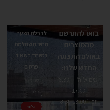
בואו להתרשם
לקבלת הצעת
מהמוצרים
מחיר משתלמת
באולם התצוגה
במיוחד השאירו
פרטים
החדש שלנו:
ימים א’-ה’ – 8:30-
17:00
יום ו’ 8:30-13:00
שלח/י