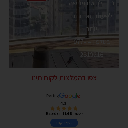
ניתן לתאם פגישה
לשעות מאוחרות
יותר
בטלפון –
077-
2319216
צפו בהמלצות לקוחותינו
Rating
4.8
Based on
114
Reviews
הוסף ביקורת