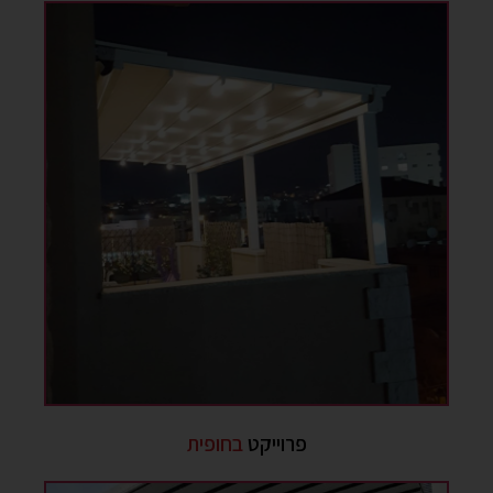
פרוייקט
בחופית