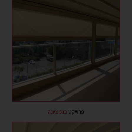
פרוייקט
בנס ציונה