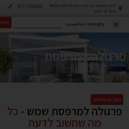
חלוצי התעשיה 67, מפרץ חיפה (לרשום בWAZE
077-2319216
הנופר 8, חיפה)
חיפו
פרגולה למרפסת
אלום חיפה
»
פרגולה למרפסת
תוכן עניינים
פרגולה למרפסת שמש -
כל
מה שחשוב לדעת