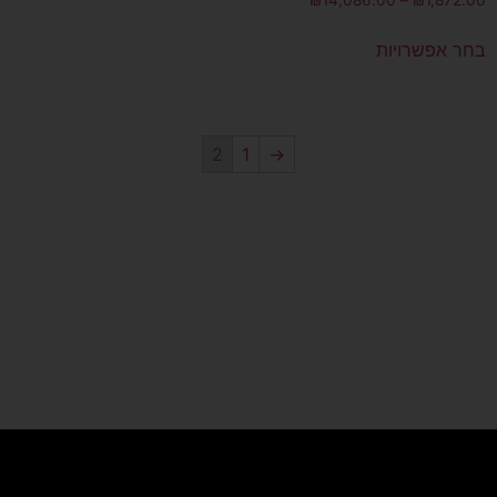
₪
14,086.00
–
₪
1,872.00
בחר אפשרויות
2
1
→