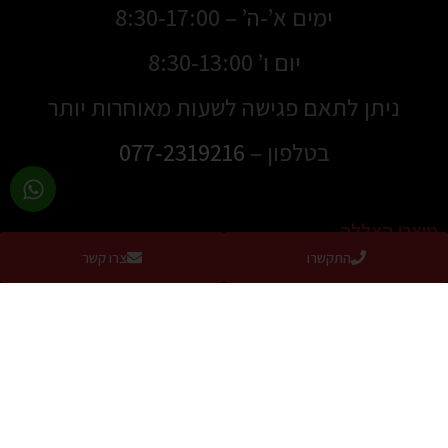
ימים א’-ה’ – 8:30-17:00
יום ו’ 8:30-13:00
ניתן לתאם פגישה לשעות מאוחרות יותר
בטלפון –
077-2319216
מוצרי הצללה
התקשרו
צרו קשר
סוככים
סוככים למרפסת
סוככי זרועות
סוכך מסך למרפסת / מסך גלילה להצללה מושלמת
סוכך מסילה שוכב
מסך הצללה נגלל צד
סוכך חלון דגם US