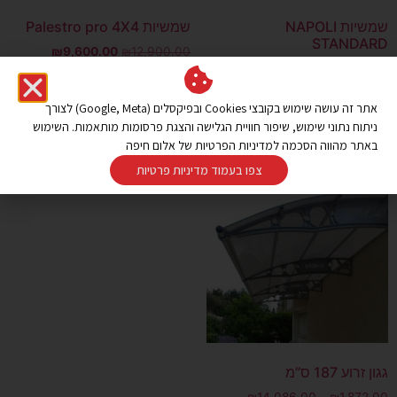
שמשיות NAPOLI
שמשיות Palestro pro 4X4
STANDARD
₪
9,600.00
₪
12,900.00
₪
4,800.00
–
₪
3,100.00
הוספה לסל
בחר אפשרויות
אתר זה עושה שימוש בקובצי Cookies ובפיקסלים (Google, Meta) לצורך
ניתוח נתוני שימוש, שיפור חוויית הגלישה והצגת פרסומות מותאמות. השימוש
באתר מהווה הסכמה למדיניות הפרטיות של אלום חיפה
צפו בעמוד מדיניות פרטיות
גגון זרוע 187 ס”מ