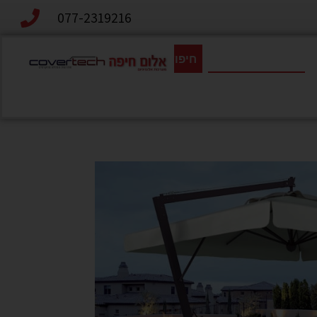
077-2319216
חיפוש