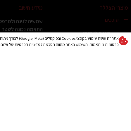
מוצרי הצללה
מידע חשוב
סוככים
שמשיה לגינה ולמרפסת
התאמה נכונה לשטח ול
סוככים למרפסת
קרא עוד »
אתר זה עושה שימוש בקובצי es
סוככי זרועות
פרסומות מותאמות. השימוש באתר מהווה הסכמה למדיניות הפרטיות של אלום 
שמשיה איכותית לגינ
סוכך מסך למרפסת / מסך
הכרמל: מה חשוב לדעת
גלילה להצללה מושלמת
סוכך מסילה שוכב
קרא עוד »
מסך הצללה נגלל צד
קניית שמשיה איכותי
סוכך חלון דגם US
או לגינה: מה חשוב לד
סוכך לבריכה / הצללה לבריכה
והקריות
/ קירוי לבריכה
קרא עוד »
סוככים קבועים
סוכך לחניה
איך לבחור שמשיה לג
לבחירה נכונה
פרגולות חשמליות
קרא עוד »
גגונים
קירוי חניה לרכב
פתרונות הצללה