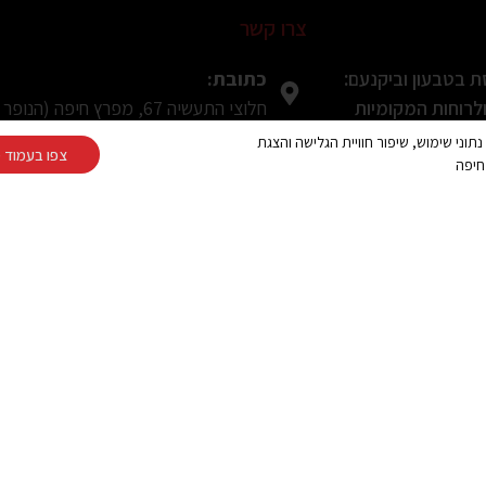
צרו קשר
כתובת:
 בטבעון וביקנעם:
חלוצי התעשיה 67, מפרץ חיפה (הנופר 8, חיפה בWaze)
רוחות המקומיות
Cooki ובפיקסלים (Google, Meta) לצורך ניתוח נתוני שימוש, שיפור חוויית הגלישה והצגת
טלפון:
צפו בעמוד מ
חיפה
ה ולמרפסת בטירת
077-2319216
 לפני הקנייה
פקס:
04-8490708
ת ומעוצבת למרפסת
מייל:
עת תושבי חיפה
alum391@gmail.com
ינה? המדריך המלא