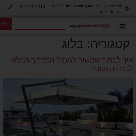
לתוכן
חלוצי התעשיה 67, מפרץ חיפה (לרשום בWAZE
077-2319216
הנופר 8, חיפה)
חיפו
קטגוריה:
בלוג
איך לבחור שמשיה לגינה? המדריך המלא
לבחירה נכונה