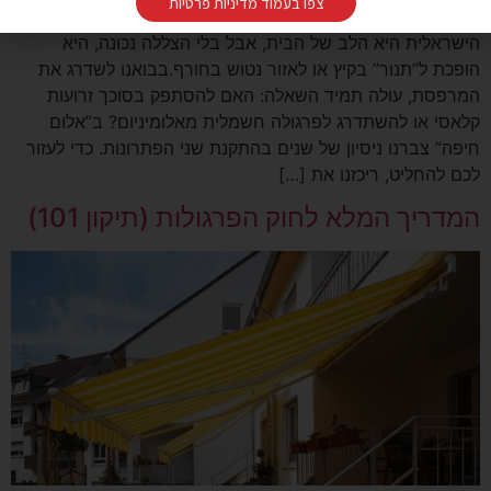
צפו בעמוד מדיניות פרטיות
כך תבחרו את פתרון ההצללה המנצח למרפסת המרפסת
הישראלית היא הלב של הבית, אבל בלי הצללה נכונה, היא
הופכת ל”תנור” בקיץ או לאזור נטוש בחורף.בבואנו לשדרג את
המרפסת, עולה תמיד השאלה: האם להסתפק בסוכך זרועות
קלאסי או להשתדרג לפרגולה חשמלית מאלומיניום? ב”אלום
חיפה” צברנו ניסיון של שנים בהתקנת שני הפתרונות. כדי לעזור
לכם להחליט, ריכזנו את […]
המדריך המלא לחוק הפרגולות (תיקון 101)