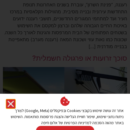
רעננה, “פנינת השרון”, עוברת בשנים האחרונות תנופת
התחדשות עירונית ובנייה מסיבית. מהווילות הקלאסיות במרכז
העיר ועד למתחמי המגורים החדשניים, תושבי רעננה ידועים
באיכות החיים הגבוהה שלהם וברצון למקסם את השימוש
בשטחים הפתוחים של הבית המרפסות והגינות לאורך כל השנה.
שכונות כמו נאות עוזי ושכונת המאה (רעננה מערב) מתאפיינות
בבנייה מודרנית […]
סוכך זרועות או פרגולה חשמלית?
אתר זה עושה שימוש בקובצי Cookies ובפיקסלים (Google, Meta) לצורך
ניתוח נתוני שימוש, שיפור חוויית הגלישה והצגת פרסומות מותאמות. השימוש
באתר מהווה הסכמה למדיניות הפרטיות של אלום חיפה