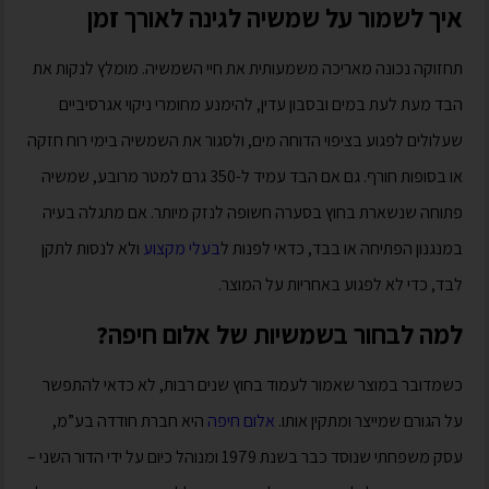
איך לשמור על שמשיה לגינה לאורך זמן
תחזוקה נכונה מאריכה משמעותית את חיי השמשיה. מומלץ לנקות את
הבד מעת לעת במים ובסבון עדין, להימנע מחומרי ניקוי אגרסיביים
שעלולים לפגוע בציפוי הדוחה מים, ולסגור את השמשיה בימי רוח חזקה
או בסופות חורף. גם אם הבד עמיד ל-350 גרם למטר מרובע, שמשיה
פתוחה שנשארת בחוץ בסערה חשופה לנזק מיותר. אם מתגלה בעיה
במנגנון הפתיחה או בבד, כדאי לפנות ל
בעלי מקצוע
ולא לנסות לתקן
לבד, כדי לא לפגוע באחריות על המוצר.
למה לבחור בשמשיות של אלום חיפה?
כשמדובר במוצר שאמור לעמוד בחוץ שנים רבות, לא כדאי להתפשר
על הגורם שמייצר ומתקין אותו.
אלום חיפה
היא חברת חודדה בע”מ,
עסק משפחתי שנוסד כבר בשנת 1979 ומנוהל כיום על ידי הדור השני –