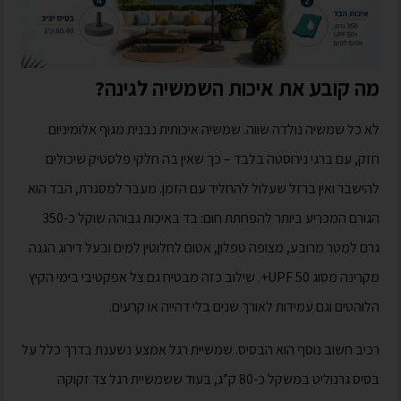
מה קובע את איכות השמשיה לגינה?
לא כל שמשיה נולדה שווה. שמשיה איכותית נבנית מגוף אלומיניום
חזק, עם ברגי נירוסטה בלבד – כך שאין בה חלקי פלסטיק שיכולים
להישבר ואין ברזל שעלול להחליד עם הזמן. מעבר למסגרת, הבד הוא
הגורם המכריע ביותר להפחתת חום: בד באיכות גבוהה שוקל כ-350
גרם למטר מרובע, מצופה טפלון, אטום לחלוטין למים ובעל דירוג הגנה
מקרינה מסוג UPF 50+. שילוב כזה מבטיח גם צל אפקטיבי בימי הקיץ
הלוהטים וגם עמידות לאורך שנים בלי דהייה או קרעים.
רכיב חשוב נוסף הוא הבסיס. שמשיית רגל אמצע נשענת בדרך כלל על
בסיס גרנוליט במשקל כ-80 ק”ג, בעוד ששמשיית רגל צד זקוקה