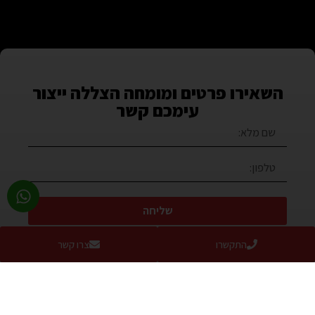
השאירו פרטים ומומחה הצללה ייצור
עימכם קשר
שליחה
או בטלפון – 077-2319216
התקשרו
צרו קשר
בואו להתרשם מהמוצרים באולם