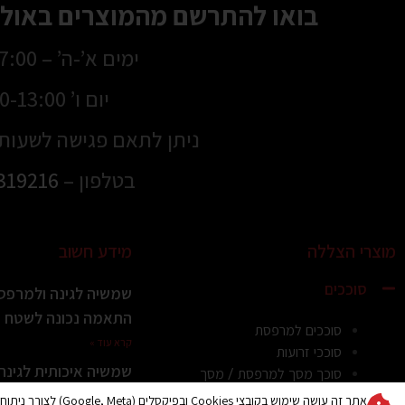
בואו להתרשם מהמוצרים באולם
ימים א’-ה’ – 8:30-17:00
יום ו’ 8:30-13:00
ניתן לתאם פגישה לשעות 
בטלפון –
319216
מוצרי הצללה
מידע חשוב
סוככים
שמשיה לגינה ולמרפסת
התאמה נכונה לשטח ול
סוככים למרפסת
קרא עוד »
סוככי זרועות
שמשיה איכותית לגינ
סוכך מסך למרפסת / מסך
הכרמל: מה חשוב לדעת
גלילה להצללה מושלמת
אתר זה עושה שימוש בקובצי es