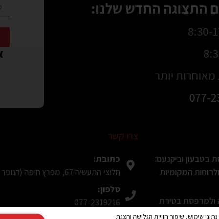
 התצוגה החדש שלנו:
או
מאוחרות יותר
077-2
צרו קשר
כתובת:
 בטבעון וביקנעם:
חלוצי התעשיה 67, מפרץ חיפה (הנופר 8, חיפה בWaze)
רוחות המקומיות
טלפון:
ה ולמרפסת בטירת
077-2319216
 לפני הקנייה
Cooki ובפיקסלים (Google, Meta) לצורך ניתוח נתוני שימוש, שיפור חוויית הגלישה והצגת