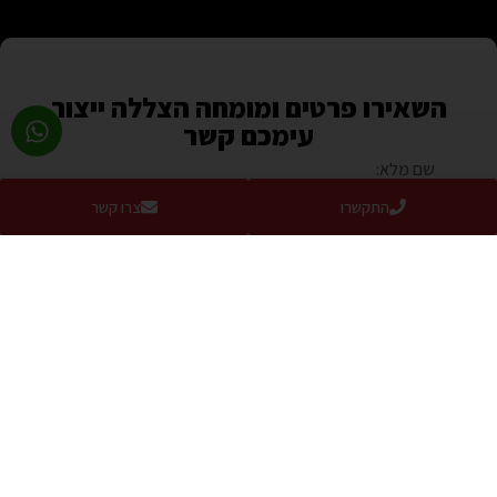
השאירו פרטים ומומחה הצללה ייצור
עימכם קשר
התקשרו
צרו קשר
שליחה
או בטלפון – 077-2319216
בואו להתרשם מהמוצרים באולם