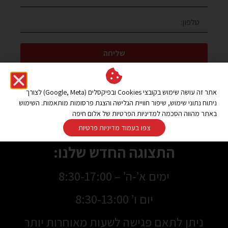
שליחה
או בטלפון – 077-2319216
אתר זה עושה שימוש בקובצי Cookies ובפיקסלים (Google, Meta) לצורך
ניתוח נתוני שימוש, שיפור חוויית הגלישה והצגת פרסומות מותאמות. השימוש
באתר מהווה הסכמה למדיניות הפרטיות של אלום חיפה
בואו להתרשם מהמוצרים באולם
צפו בעמוד מדיניות פרטיות
התצוגה החדש שלנו:
ימים א’-ה’ – 8:30-17:00
יום ו’ 8:30-13:00
ניתן לתאם פגישה לשעות מאוחרות יותר