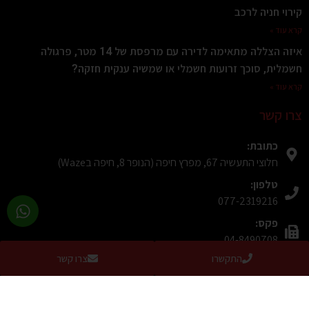
קירוי חניה לרכב
קרא עוד »
איזה הצללה מתאימה לדירה עם מרפסת של 14 מטר, פרגולה
חשמלית, סוכך זרועות חשמלי או שמשיה ענקית חזקה?
קרא עוד »
צרו קשר
כתובת:
חלוצי התעשיה 67, מפרץ חיפה (הנופר 8, חיפה בWaze)
טלפון:
077-2319216
פקס:
04-8490708
התקשרו
צרו קשר
מייל:
alum391@gmail.com
בקרו אותנו בפייסבוק