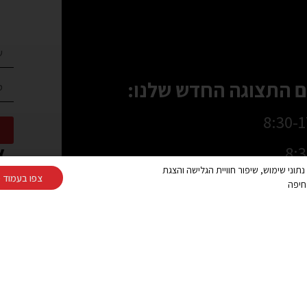
 התצוגה החדש שלנו:
או
Cooki ובפיקסלים (Google, Meta) לצורך ניתוח נתוני שימוש, שיפור חוויית הגלישה והצגת
צפו בעמוד מ
מאוחרות יותר
חיפה
077-2
צרו קשר
כתובת:
 בטבעון וביקנעם: