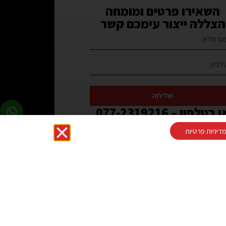
השאירו פרטים ומומחה
הצללה ייצור עימכם קשר
שליחה
 בטלפון – 077-2319216
דיניות פרטיות
בקרו אותנו בפייסבוק