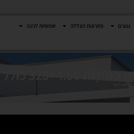
גגונים
פתרונות הצללה
שמשיות לגינה
תיאורת LED עם דימר‎