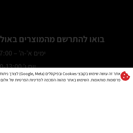
בואו להתרשם מהמוצרים באולם
ימים א’-ה’ – 8:30-17:00
יום ו’ 8:30-13:00
אתר זה עושה שימוש בקובצי es
ניתן לתאם פגישה לשעות 
פרסומות מותאמות. השימוש באתר מהווה הסכמה למדיניות הפרטיות של אלום 
בטלפון –
319216
מוצרי הצללה
מידע חשוב
סוככים
שמשיה לגינה ולמרפסת