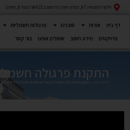
חלוצי התעשיה 67, מפרץ חיפה (לרשום בWAZE הנופר 8, חיפה)
דף בית
אודות
סוככים
פרגולות חשמליות
פרויקטים
מידע חשוב
שואלים אותנו
צור קשר
התקנת פרגולה חשמלית במידות 4.50×325 כולל 
אלום חיפה
»
התקנת פרגולה חשמלית במידות 4.50×325 כולל תיאורת LED עם דימר‎