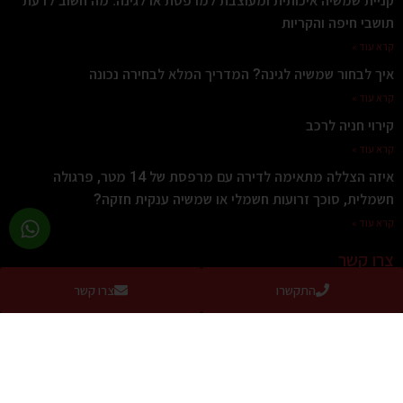
קניית שמשיה איכותית ומעוצבת למרפסת או לגינה: מה חשוב לדעת
תושבי חיפה והקריות
קרא עוד »
איך לבחור שמשיה לגינה? המדריך המלא לבחירה נכונה
קרא עוד »
קירוי חניה לרכב
קרא עוד »
איזה הצללה מתאימה לדירה עם מרפסת של 14 מטר, פרגולה
חשמלית, סוכך זרועות חשמלי או שמשיה ענקית חזקה?
קרא עוד »
צרו קשר
התקשרו
צרו קשר
כתובת:
חלוצי התעשיה 67, מפרץ חיפה (הנופר 8, חיפה בWaze)
טלפון:
077-2319216
פקס: