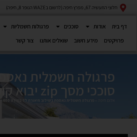
חלוצי התעשיה 67, מפרץ חיפה (לרשום בWAZE הנופר 8, חיפה)
דף בית
אודות
סוככים
פרגולות חשמליות
פרויקטים
מידע חשוב
שואלים אותנו
צור קשר
סוככי מסך zip יבוא קומפלט מבלגיה עם בד יחודי להשתקפות לנוף
אלום חיפה
»
פרגולה חשמלית נאספת בשילוב תיאורת לד במידה 400×800 בשילוב סוככי מסך zip יבוא קומפלט מבלגיה עם בד יחודי להשתקפות לנוף