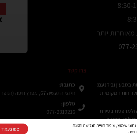
או
מאוחרות יותר
077-2
צרו קשר
כתובת:
 בטבעון וביקנעם:
חלוצי התעשיה 67, מפרץ חיפה (הנופר 8, חיפה בWaze)
רוחות המקומיות
טלפון:
ה ולמרפסת בטירת
077-2319216
 לפני הקנייה
פקס:
Cooki ובפיקסלים (Google, Meta) לצורך ניתוח נתוני שימוש, שיפור חוויית הגלישה והצגת
צפו בעמוד מ
04-8490708
חיפה