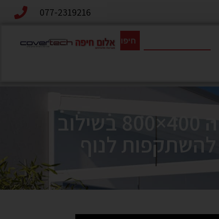
077-2319216
חיפוש
פרגולה חשמלית נאספת בשילוב תיאורת לד במידה 400×800 בשילוב