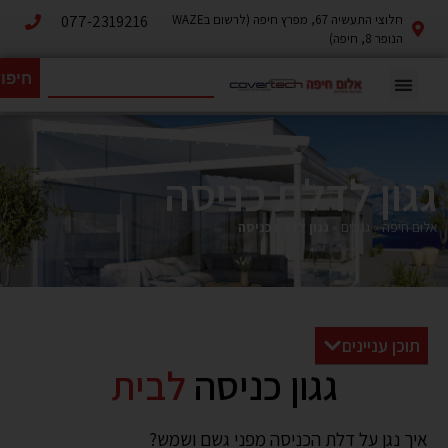
חלוצי התעשיה 67, מפרץ חיפה (לרשום בWAZE
077-2319216
הנופר 8, חיפה)
חיפו
גגון לדלת כניסה
אלום חיפה
»
גגונים
»
גגון לדלת כניסה
תוכן עניינים
גגון כניסה
לבית
איך נגן על דלת הכניסה מפני גשם ושמש?