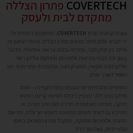
COVERTECH
פתרון הצללה
מתקדם לבית ולעסק
גגונים קבועים מבית
COVERTECH
, המשווקים בלעדית על
ידי חברת אלום חיפה מציעים פתרון הצללה איכותי הנשען על
שילוב בין חוזק מבני, עמידות גבוהה ונראות אסתטית. מדובר
בגגון יציב הבנוי מזרועות אלומיניום מחוזקות ועליהן כיסוי
פוליקרבונט מוקשח, המעניק הגנה אפקטיבית מפני תנאי מזג
האוויר לאורך שנים.
החומרים מהם מיוצרים הגגונים נבחרו בקפידה – חומר
פוליקרבונט חלבי מצטיין ביכולת חסימת קרינת השמש
מזיקה, מפחית משמעותית חדירת חום ואינו מצהיב או
מתייבש גם לאחר חשיפה ממושכת לשמש ישראלית. יחד עם
מסגרת אלומיניום מחוזקת, מתקבל פתרון המותאם באופן
טבעי לרוח, גשם ואף ברד.