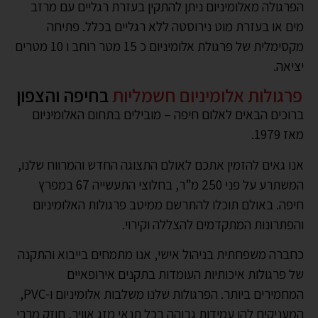
הפרגולה מאלומיניום ניתן להתקין בעזרת רגליים עם מרזב
מים או בעזרת מוט נירוסטה ללא רגליים בכלל. פתיחה
מקסימלית של פרגולת אלומיניום כ 15 מטר רוחב ו 10 מטרים
יציאה.
פרגולות אלומיניום חשמליות
בחיפה והצפון
ברוכים הבאים לאלום חיפה – מובילים בתחום האלומיניום
מאז 1979.
אנו גאים להזמין אתכם לאולם התצוגה החדש והמרווח שלנו,
המשתרע על פני 250 מ”ר, בחלוצי התעשייה 67 במפרץ
חיפה. באולם תוכלו להתרשם ממיטב פרגולות האלומיניום
והפתרונות המתקדמים להצללה וקירוי.
כחברה משפחתית בניהול אישי, אנו מתמחים בייבוא והתקנה
של פרגולות איכותיות העומדות בתקנים אירופאיים
המחמירים ביותר. הפרגולות שלנו משלבות אלומיניום ו-PVC,
המעניקים להן עמידות גבוהה בכל תנאי מזג אוויר, חוזק מרבי