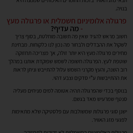
תנאי מזג האוויר בזכות החומרים האיכותיים שממנה היא
בנויה.
פרגולה אלומיניום חשמלית או פרגולה מעץ
-
מה עדיף?
חשוב מראש להגיד שאין פה תשובה מוחלטת, בסוף צריך
לשקול את ההבדלים ולבחור מה נכון לנו כלקוחות. מבחינת
מחירים פרגולה מעץ היא יותר זולה, אך מצריכה תחזוקה
שוטפת לעץ. הפרגולה חשופה לשמש שפוקדת אותנו במהלך
רוב השנה, והעץ מקרני השמש עלול להתייבש וניתן לראות
את ההתייבשות ע”י סדקים וצבע דהוי.
בנוסף בכדי שהפרגולה תהיה אטומה למים מניחים מעליה
סנטף שמרעיש מאד בגשם.
ישנן סוגי פרגולות שמשולבות עם פלסטיקה שלא מתאימות
לפגעי מזג האוויר.
פרגולות האלומיניום החשמליות לא זקוקות לתחזוקה,