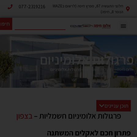
חלוצי התעשיה 67, מפרץ חיפה (לרשום בWAZE
077-2319216
הנופר 8, חיפה)
חיפו
פרגולות אלומיניום
אלום חיפה
»
פרגולות חשמליות
»
פרגולות אלומיניום
תוכן עניינים
פרגולות אלומיניום חשמליות –
בצפון
פתרון חכם לאקלים המשתנה