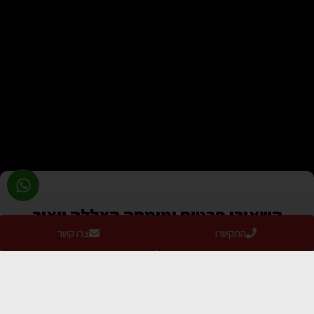
השאירו פרטים ומומחה הצללה ייצור
עימכם קשר
התקשרו
צרו קשר