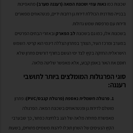
שכונות כמו
נאות עוזי
ו
שכונת המאה (רעננה מערב)
מתאפיינות
בבנייה מודרנית הכוללת דירות גן רחבות ידיים, פנטהאוזים מפוארים
ודירות עם מרפסות שמש גדולות.
בשכונות אלו, כמו גם בשכונת
לב הפארק
ובאזורי הבתים הפרטיים
במערב ומרכז העיר, הצורך בפתרון הצללה דינמי הוא קריטי. השמש
הישראלית החזקה בקיץ לצד ימי הגשם בחורף דורשים פתרון שלא
חוסם את האור באופן קבוע, אלא מאפשר שליטה מלאה.
סוגי הפרגולות המומלצים ביותר לתושבי
רעננה:
1. פרגולה חשמלית נאספת (פרגולת קנבס/PVC):
פתרון
מושלם לדירות גן ופנטהאוזים בשכונת המאה. הפרגולה
מאפשרת פתיחה מלאה של הגג בלחיצת כפתור, כך שבערבי
הקיץ הנעימים של השרון תוכלו ליהנות משמיים פתוחים, בשעות