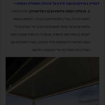
לצפייה בפרויקטים ועוד מידע על פרגולה חשמלית נאספת >
2. פרגולת רפפות אלומיניום (ביו קלימטית):
זוהי הבחירה
המועדפת על בעלי בתים פרטיים ברעננה. הרפפות עשויות
אלומיניום איכותי ועמיד ומאפשרות סיבוב של השלבים כדי
לשלוט בכמות האור והאוורור, או סגירה הרמטית שמגנה מפני
גשם. המראה ההייטקיסטי שלה מתכתב בצורה מושלמת עם
האדריכלות המודרנית של השכונות החדשות.