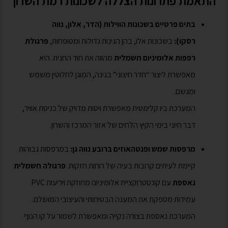
התאמת פתרונות הצללה לשכונות רמת השרון
בתים פרטיים בשכונות הווילות (הדר, אלון, נווה
רסקו):
בשכונות אלו, בהן הגינות גדולות ומטופחות,
פרגולת
רפפות אלומיניום חשמלית
מהווה את חוד החנית. היא
מאפשרת ליצור “חדר חיצוני” בגינה, המוגן לחלוטין משמש
ומגשם.
המערכת ביו קלימטית מאפשרת ויסות מדויק של כניסת אוויר,
דבר חיוני בימי הקיץ הלחים של אזור המרכז והשרון.
מרפסות שמש ופנטהאוזים ברובע נווה גן:
במרפסות גבוהות
קיימת לעיתים קרובות בעיה של רוחות חזקות.
פרגולה חשמלית
נאספת
עם קונסטרוקציית אלומיניום מחוזקת ויריעות PVC
עמידות מספקת את המענה הבטיחותי והעיצובי המושלם.
המערכת נאספת בצורה נקייה ומאפשרת לשמור על קו הנוף