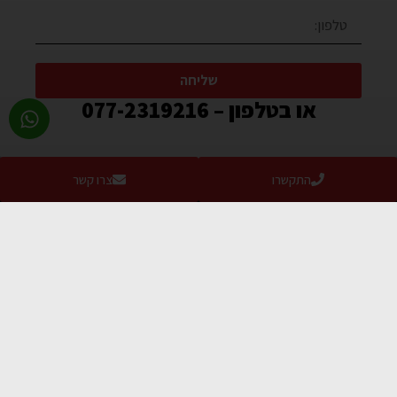
שליחה
או בטלפון – 077-2319216
התקשרו
צרו קשר
בואו להתרשם מהמוצרים באולם
התצוגה החדש שלנו:
ימים א’-ה’ – 8:30-17:00
יום ו’ 8:30-13:00
ניתן לתאם פגישה לשעות מאוחרות יותר