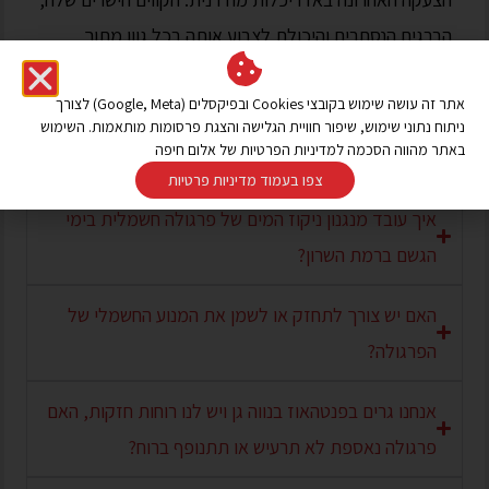
הברגים הנסתרים והיכולת לצבוע אותה בכל גוון מתוך
קטלוג ה-RAL (כולל גוונים מטאליים וטקסטורות
אתר זה עושה שימוש בקובצי Cookies ובפיקסלים (Google, Meta) לצורך
מחוספסות) הופכים אותה לחלק אינטגרלי מהמבנה
ניתוח נתוני שימוש, שיפור חוויית הגלישה והצגת פרסומות מותאמות. השימוש
האדריכלי של הבית.
באתר מהווה הסכמה למדיניות הפרטיות של אלום חיפה
צפו בעמוד מדיניות פרטיות
איך עובד מנגנון ניקוז המים של פרגולה חשמלית בימי
הגשם ברמת השרון?
האם יש צורך לתחזק או לשמן את המנוע החשמלי של
הפרגולה?
אנחנו גרים בפנטהאוז בנווה גן ויש לנו רוחות חזקות, האם
פרגולה נאספת לא תרעיש או תתנופף ברוח?