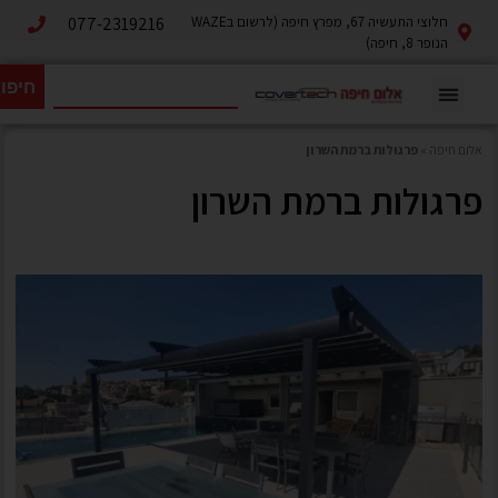
חלוצי התעשיה 67, מפרץ חיפה (לרשום בWAZE
077-2319216
הנופר 8, חיפה)
חיפו
אלום חיפה
»
פרגולות ברמת השרון
פרגולות ברמת השרון