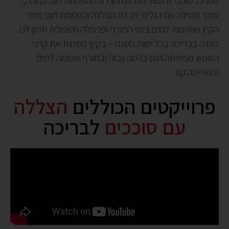
מפניה. סוככי זרועות יתנו לנו הצללה והפחתת חום גבוהה,
סוכך מסילה עם רגלים יתן לנו הצללה והפחתת חום מימי
הקיץ ואטימות למים בימי החורף ופרגולה חשמלית תיתן לנו
מענה בבריכה בכל ימות השנה – בקיץ מסננת את קרני
השמש מפחיתה חום ברמה גבוה ובחורף אטומה למים
ומפחיתה קור.
פרוייקטים הכוללים
הצללה
עם סוככים
לבריכה