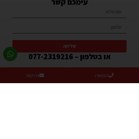
עימכם קשר
שליחה
או בטלפון – 077-2319216
התקשרו
צרו קשר
בואו להתרשם מהמוצרים באולם
התצוגה החדש שלנו:
ימים א’-ה’ – 8:30-17:00
יום ו’ 8:30-13:00