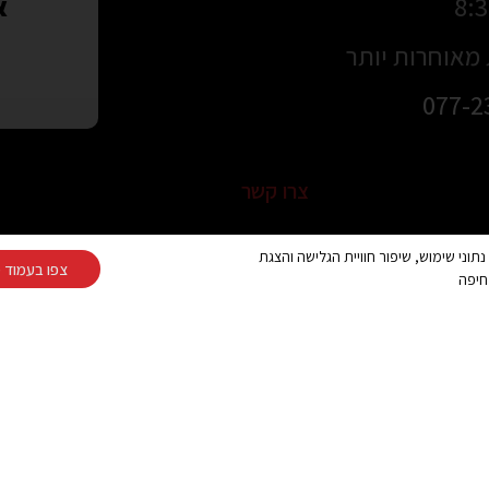
או
מאוחרות יותר
077-2
צרו קשר
כתובת:
 בטבעון וביקנעם:
Cooki ובפיקסלים (Google, Meta) לצורך ניתוח נתוני שימוש, שיפור חוויית הגלישה והצגת
צפו בעמוד מ
חלוצי התעשיה 67, מפרץ חיפה (הנופר 8, חיפה בWaze)
רוחות המקומיות
חיפה
טלפון:
ה ולמרפסת בטירת
077-2319216
 לפני הקנייה
פקס:
04-8490708
ת ומעוצבת למרפסת
מייל:
עת תושבי חיפה
alum391@gmail.com