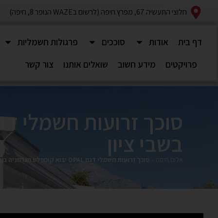
חלוצי התעשיה 67, מפרץ חיפה (לרשום בWAZE הנופר 8, חיפה)
דף בית
אודות
סוככים
פרגולות חשמליות
פרויקטים
מידע חשוב
שואלים אותנו
צור קשר
בשבי ציון
אלום חיפה
»
סוכך זרועות חשמלי דגם OPAL יבוא קומפלט מגרמניה במידה 350×910 בשבי ציון