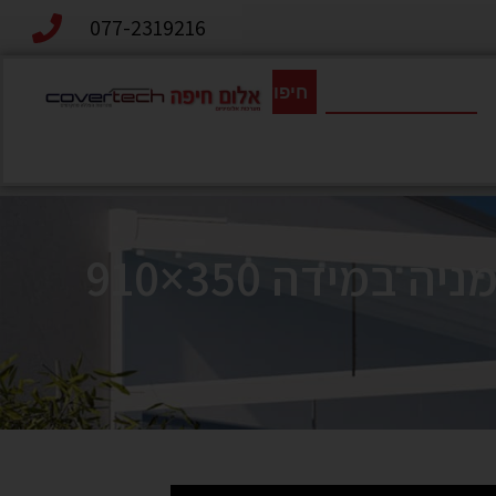
077-2319216
חיפוש
סוכך זרועות חשמלי דגם OPAL יבוא קומפלט מגרמניה במידה 350×910