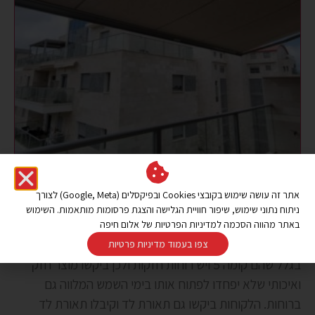
אתר זה עושה שימוש בקובצי Cookies ובפיקסלים (Google, Meta) לצורך
לקוחות מחיפה שנכנסו לבית חדש הגיעו אלנו לאולם התצוגה
ניתוח נתוני שימוש, שיפור חוויית הגלישה והצגת פרסומות מותאמות. השימוש
והתעניינו ל
הצללת המרפסת
שלהם, מה שהיה להם חשוב זה
באתר מהווה הסכמה למדיניות הפרטיות של אלום חיפה
הצללה והפחתת חום בימי השמש החמים, הם חששו מאד
צפו בעמוד מדיניות פרטיות
בגלל שהם קומה 5 ויש רוחות חזקות ולכן ביקשו מוצר חזק
ואיכותי שלא יפחדו לפתוח אותו בימי השמש המלווה גם
ברוחות. הלקוחות ביקשו גם תאורת לד וקיבלו תאורת לד