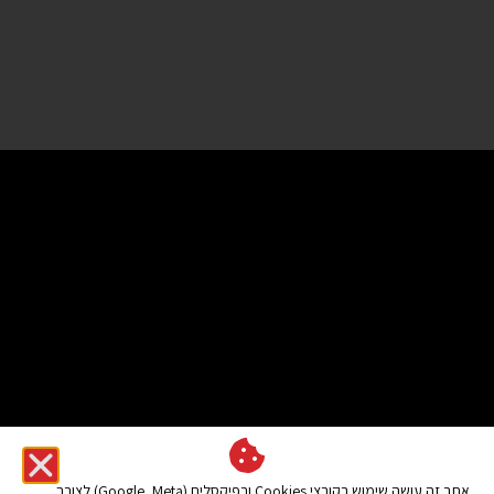
אתר זה עושה שימוש בקובצי Cookies ובפיקסלים (Google, Meta) לצורך