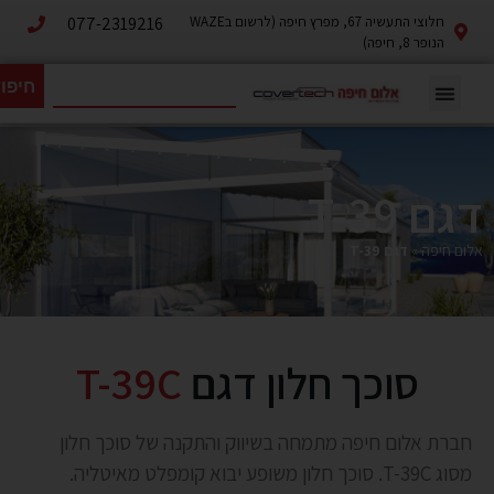
חלוצי התעשיה 67, מפרץ חיפה (לרשום בWAZE
077-2319216
הנופר 8, חיפה)
חיפו
דגם T-39
אלום חיפה
»
דגם T-39
סוכך חלון דגם
T-39C
חברת אלום חיפה מתמחה בשיווק והתקנה של סוכך חלון
מסוג T-39C. סוכך חלון משופע יבוא קומפלט מאיטליה.