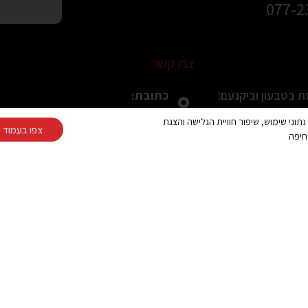
077-2
צרו קשר
כתובת:
 בטבעון וביקנעם:
חלוצי התעשיה 67, מפרץ חיפה (הנופר 8, חיפה בWaze)
רוחות המקומיות
Cooki ובפיקסלים (Google, Meta) לצורך ניתוח נתוני שימוש, שיפור חוויית הגלישה והצגת
צפו בעמוד מ
טלפון:
חיפה
ה ולמרפסת בטירת
077-2319216
 לפני הקנייה
פקס:
04-8490708
ת ומעוצבת למרפסת
מייל:
עת תושבי חיפה
alum391@gmail.com
ינה? המדריך המלא