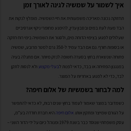
איך לשמור על שמשיה לגינה לאורך זמן
תחזוקה נכונה מאריכה משמעותית את חיי השמשיה. מומלץ לנקות את
הבד מעת לעת במים ובסבון עדין, להימנע מחומרי ניקוי אגרסיביים
שעלולים לפגוע בציפוי הדוחה מים, ולסגור את השמשיה בימי רוח חזקה
או בסופות חורף. גם אם הבד עמיד ל-350 גרם למטר מרובע, שמשיה
פתוחה שנשארת בחוץ בסערה חשופה לנזק מיותר. אם מתגלה בעיה
במנגנון הפתיחה או בבד, כדאי לפנות ל
בעלי מקצוע
ולא לנסות לתקן
לבד, כדי לא לפגוע באחריות על המוצר.
למה לבחור בשמשיות של אלום חיפה?
כשמדובר במוצר שאמור לעמוד בחוץ שנים רבות, לא כדאי להתפשר
על הגורם שמייצר ומתקין אותו.
אלום חיפה
היא חברת חודדה בע”מ,
עסק משפחתי שנוסד כבר בשנת 1979 ומנוהל כיום על ידי הדור השני –