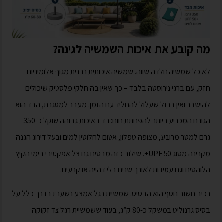
מה קובע את איכות השמשיה לגינה?
לא כל שמשיה נולדה שווה. שמשיה איכותית נבנית מגוף אלומיניום
חזק, עם ברגי נירוסטה בלבד – כך שאין בה חלקי פלסטיק שיכולים
להישבר ואין ברזל שעלול להחליד עם הזמן. מעבר למסגרת, הבד הוא
הגורם המכריע ביותר להפחתת חום: בד באיכות גבוהה שוקל כ-350
גרם למטר מרובע, מצופה טפלון, אטום לחלוטין למים ובעל דירוג הגנה
מקרינה מסוג UPF 50+. שילוב כזה מבטיח גם צל אפקטיבי בימי הקיץ
הלוהטים וגם עמידות לאורך שנים בלי דהייה או קרעים.
רכיב חשוב נוסף הוא הבסיס. שמשיית רגל אמצע נשענת בדרך כלל על
בסיס גרנוליט במשקל כ-80 ק”ג, בעוד ששמשיית רגל צד זקוקה