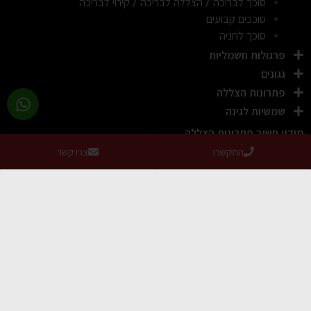
סוכך לבריכה / הצללה לבריכה / קירוי לבריכה
סוככים קבועים
סוכך לחניה
פרגולות חשמליות
גגונים
פתרונות הצללה
שמשיות לגינה
מידע חשוב פתרונות הצללה
התקשרו
צרו קשר
מידע חשוב
שמשיה לגינה ולמרפסת בטבעון וביקנעם: התאמה נכונה לשטח
ולרוחות המקומיות
קרא עוד »
שמשיה איכותית לגינה ולמרפסת בטירת הכרמל: מה חשוב לדעת לפני
הקנייה
קרא עוד »
קניית שמשיה איכותית ומעוצבת למרפסת או לגינה: מה חשוב לדעת