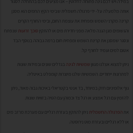
במידה ויש לכם גינה פתוחה לחלוטין – אנו מציעים לכם בהתחלה לסגור
אותה מלמעלה על- ידי פרגולה חשמלית שבימי הקיץ החמים הוא מסנן
קרינה מקרני השמש ומפחית את עוצמת החום, ובימי החורף הקרים
והגשומים מגן הגנה מלאה מפני חדירת מים או להתקין
סוכך זרועות
שנפתח
ונסגר שמסנן את קרינת השמש ומפחית חום ברמה גבוהה בנוסף הבד
אטום למים ועמיד לחורף קל.
ניתן למצוא אצלנו מגוון
שמשיות לגינה
בגדלים שונים ובמידות שונות
לפתרונות ייחודיים. השמשיות שלנו מיוצרות קומפלט באיטליה.
גוף אלומיניום חזק במיוחד, בד אנטי בקטריאלי באיכות גבוה מאוד, ניתן
להזמין עם רגל אמצע או רגל צד וכמוהן עם הטיה בזוויות שונות.
את
הפרגולה החשמלית
ניתן להתקין בעזרת רגליים עם מערכת מרזב מים
או ללא רגליים ובעזרת מוט נירוסטה.