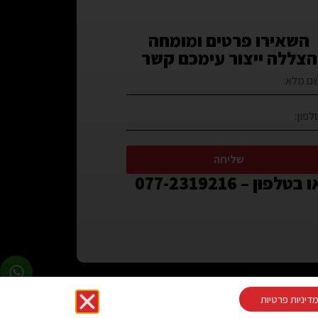
השאירו פרטים ומומחה
הצללה ייצור עימכם קשר
שליחה
 בטלפון – 077-2319216
דיניות פרטיות
בקרו אותנו בפייסבוק