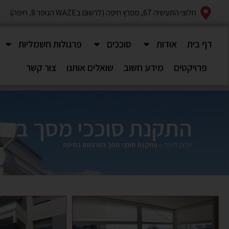
חלוצי התעשיה 67, מפרץ חיפה (לרשום בWAZE הנופר 8, חיפה)
דף בית
אודות
סוככים
פרגולות חשמליות
פרויקטים
מידע חשוב
שואלים אותנו
צור קשר
התקנת סוככי מסך במ
אלום חיפה
»
התקנת סוככי מסך במרפסת בחיפה