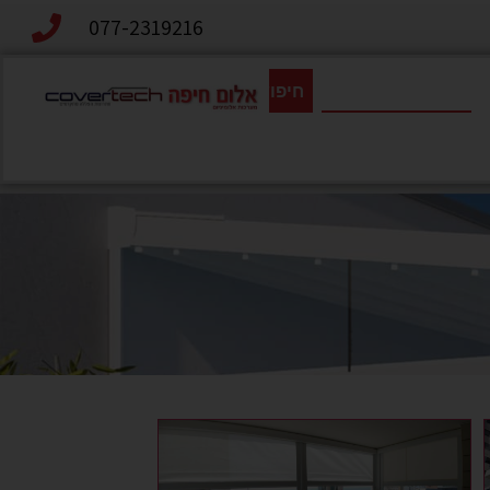
077-2319216
חיפוש