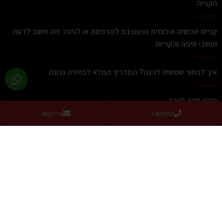
הקנייה
קרא עוד »
קניית שמשיה איכותית ומעוצבת למרפסת או לגינה: מה חשוב לדעת
תושבי חיפה והקריות
קרא עוד »
איך לבחור שמשיה לגינה? המדריך המלא לבחירה נכונה
קרא עוד »
קירוי חניה לרכב
התקשרו
צרו קשר
קרא עוד »
איזה הצללה מתאימה לדירה עם מרפסת של 14 מטר, פרגולה
חשמלית, סוכך זרועות חשמלי או שמשיה ענקית חזקה?
קרא עוד »
צרו קשר
כתובת:
חלוצי התעשיה 67, מפרץ חיפה (הנופר 8, חיפה בWaze)