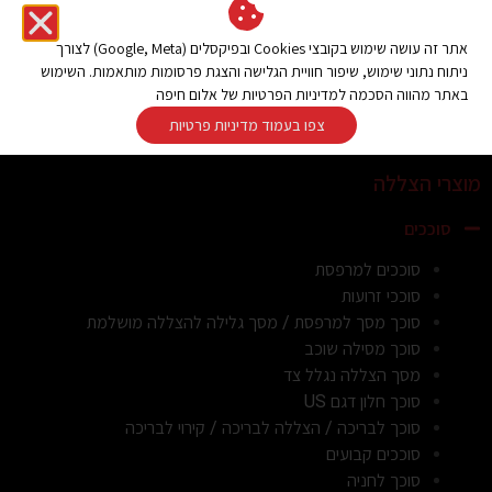
ניתן לתאם פגישה לשעות מאוחרות יותר
אתר זה עושה שימוש בקובצי Cookies ובפיקסלים (Google, Meta) לצורך
ניתוח נתוני שימוש, שיפור חוויית הגלישה והצגת פרסומות מותאמות. השימוש
בטלפון –
077-2319216
באתר מהווה הסכמה למדיניות הפרטיות של אלום חיפה
צפו בעמוד מדיניות פרטיות
מוצרי הצללה
סוככים
סוככים למרפסת
סוככי זרועות
סוכך מסך למרפסת / מסך גלילה להצללה מושלמת
סוכך מסילה שוכב
מסך הצללה נגלל צד
סוכך חלון דגם US
סוכך לבריכה / הצללה לבריכה / קירוי לבריכה
סוככים קבועים
סוכך לחניה