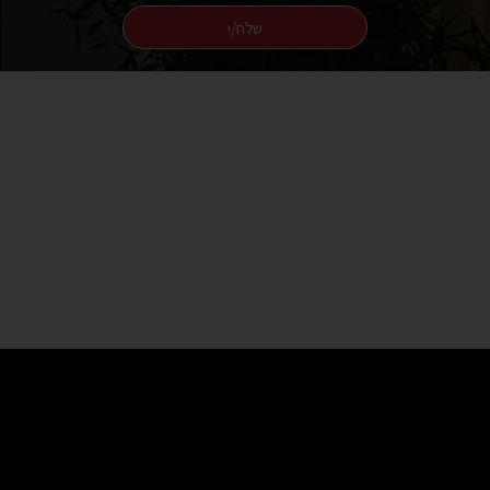
שלח/י