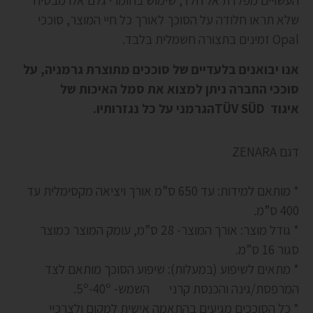
העשויים מפלדת אל חלד, שימוש בחומרי גלם אלו מבטיח
שלא תראו חלודה על הסוכך לאורך כל חיי המוצר, סוככי
Opal זמינים בתצורה חשמלית בלבד.
אנו יבואנים בלעדיים של סוככים מתוצרת גרמניה, על
סוככי החברה ניתן למצוא את סמל האיכות של
איגוד
TÜV SÜD
הגרמני על כל נגזרותיו.
דגם ZENARA
* מותאם למידות: עד 650 ס”מ אורך ויציאה מקסימלית עד
400 ס”מ.
* גודל מוצר: אורך המוצר- 28 ס”מ, עומק המוצר כמוצר
סגור 16 ס”מ.
* מתאים לשיפוע (במעלות): שיפוע הסוכך מותאם לצד
המרפסת/גינה והכנסת קרני השמש- 5º-40º.
* כל הסוככים מגיעים בהתאמה אישית למקום ולצרכיי