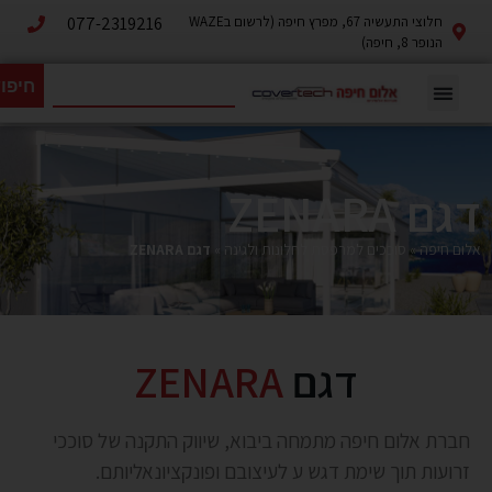
חלוצי התעשיה 67, מפרץ חיפה (לרשום בWAZE
077-2319216
הנופר 8, חיפה)
חיפו
דגם ZENARA
אלום חיפה
»
סוככים למרפסת לחלונות ולגינה
»
דגם ZENARA
דגם
ZENARA
חברת אלום חיפה מתמחה ביבוא, שיווק התקנה של סוככי
זרועות תוך שימת דגש ע לעיצובם ופונקציונאליותם.