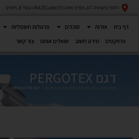
חלוצי התעשיה 67, מפרץ חיפה (לרשום בWAZE הנופר 8, חיפה)
דף בית
אודות
סוככים
פרגולות חשמליות
פרויקטים
מידע חשוב
שואלים אותנו
צור קשר
דגם PERGOTEX
אלום חיפה
»
סוככים למרפסת לחלונות ולגינה
»
דגם PERGOTEX