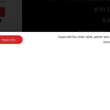
או
מאוחרות יותר
Cooki ובפיקסלים (Google, Meta) לצורך ניתוח נתוני שימוש, שיפור חוויית הגלישה והצגת
צפו בעמוד מ
077-2
חיפה
צרו קשר
כתובת:
 בטבעון וביקנעם:
חלוצי התעשיה 67, מפרץ חיפה (הנופר 8, חיפה בWaze)
רוחות המקומיות
טלפון:
ה ולמרפסת בטירת
077-2319216
 לפני הקנייה
פקס:
04-8490708