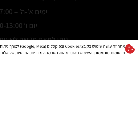
ימים א’-ה’ – 8:30-17:00
יום ו’ 8:30-13:00
ניתן לתאם פגישה לשעות 
אתר זה עושה שימוש בקובצי es
בטלפון –
319216
פרסומות מותאמות. השימוש באתר מהווה הסכמה למדיניות הפרטיות של אלום 
מוצרי הצללה
מידע חשוב
סוככים
שמשיה לגינה ולמרפסת
התאמה נכונה לשטח ול
סוככים למרפסת
קרא עוד »
סוככי זרועות
שמשיה איכותית לגינ
סוכך מסך למרפסת / מסך
הכרמל: מה חשוב לדעת
גלילה להצללה מושלמת
סוכך מסילה שוכב
קרא עוד »