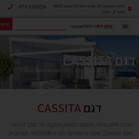
חלוצי התעשיה 67, מפרץ חיפה (לרשום בWAZE
077-2319216
הנופר 8, חיפה)
חיפו
דגם CASSITA
אלום חיפה
»
סוככים למרפסת לחלונות ולגינה
»
דגם CASSITA
דגם
CASSITA
חברת אלום חיפה מתמחה בשיווק והתקנה של סוכך זרועות
מסוג Cassita, סוככי זרועות
של חברת
WEINOR
. הגרמנית,