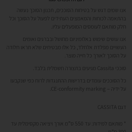
אנו שמים דגש על בטיחות הסוככים, תכנון הסוכך נעשה
בהתאמה לכוחות והמאמצים העתידים לפעול על הסוכך וכל
חלק מותאם לעומסים המופעלים עליו.
אנו עושים שימוש באלומיניום מחושל ובברגים ואומים
העשויים מפלדת אלחלד, כל אלו מבטיחים שלא תראו חלודה
על הסוכך לאורך כל חייה מוצר.
סוככי Cassita מגיעים בתצורה חשמלית בלבד.
כל הסוככים עומדים בדרישות ההתנגדות לרוח כפי שנקבעו
על ידיה – CE-conformity marking.
דגם CASSITA
* מותאם למידות: עד 550 ס”מ אורך ויציאה מקסימלית עד
300 ס”מ.