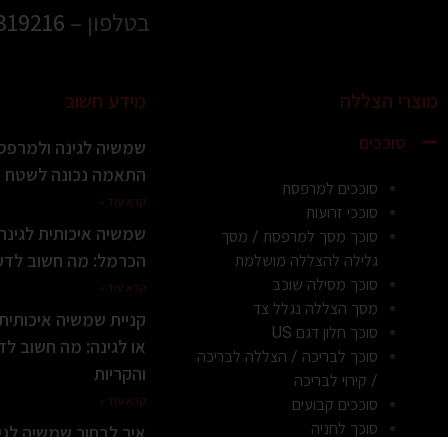
בטלפון –
319216
מוצרי הצללה
מידע חשוב
סוככים
שמשיה לגינה ולמרפסת
התאמה נכונה לשטח ול
סוככים למרפסת
קרא עוד »
סוככי זרועות
שמשיה איכותית לגינ
סוכך מסך למרפסת / מסך
הכרמל: מה חשוב לדעת
גלילה להצללה מושלמת
סוכך מסילה שוכב
קרא עוד »
מסך הצללה נגלל צד
קניית שמשיה איכותי
סוכך חלון דגם US
או לגינה: מה חשוב לד
סוכך לבריכה / הצללה לבריכה
והקריות
/ קירוי לבריכה
קרא עוד »
סוככים קבועים
סוכך לחניה
איך לבחור שמשיה לג