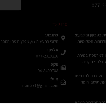
077-2
צרו קשר
כתובת:
 בטבעון וביקנעם:
חלוצי התעשיה 67, מפרץ חיפה (הנופר 8, חיפה בWaze)
רוחות המקומיות
טלפון:
ה ולמרפסת בטירת
077-2319216
 לפני הקנייה
פקס:
04-8490708
ת ומעוצבת למרפסת
מייל:
עת תושבי חיפה
alum391@gmail.com
ינה? המדריך המלא