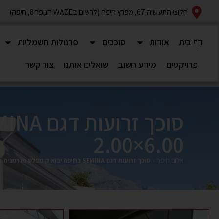
חלוצי התעשיה 67, מפרץ חיפה (לרשום בWAZE הנופר 8, חיפה)
דף בית
אודות
סוככים
פרגולות חשמליות
פרויקטים
מידע חשוב
שואלים אותנו
צור קשר
6.00×2.00‎
אלום חיפה
»
סוכך זרועות דגם SEMINA בחיפה יבוא קומפלט מגרמניה במידה 6.00×2.00‎