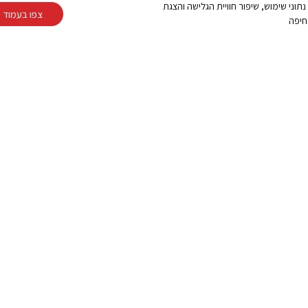
Cooki ובפיקסלים (Google, Meta) לצורך ניתוח נתוני שימוש, שיפור חוויית הגלישה והצגת
צפו בעמוד מ
חיפה
 לדירה עם מרפסת
ה חשמלית, סוכך זרועות
ית חזקה?