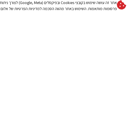
אתר זה עושה שימוש בקובצי es
לבחירה נכונה
פרגולות חשמליות
פרסומות מותאמות. השימוש באתר מהווה הסכמה למדיניות הפרטיות של אלום 
קרא עוד »
גגונים
קירוי חניה לרכב
פתרונות הצללה
שמשיות לגינה
קרא עוד »
איזה הצללה מתאימה
מידע חשוב פתרונות הצללה
של 14 מטר, פרגול
חשמלי או שמשיה ענק
קרא עוד »