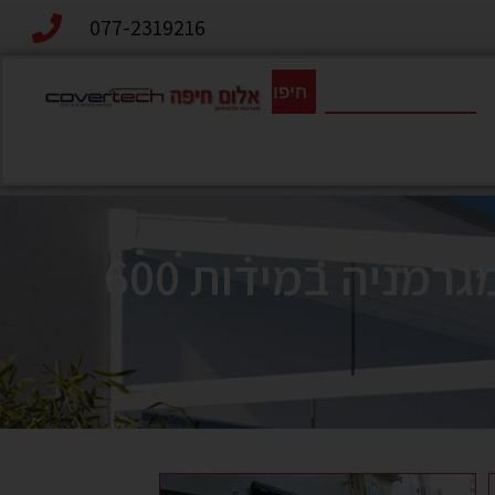
077-2319216
חיפוש
התקנת סוכך חשמלי דגם SEMINA יבוא קומפלט מגרמניה במידות 600