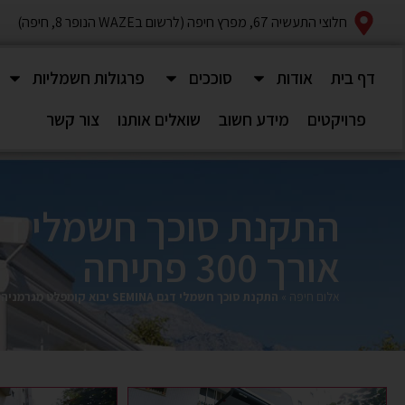
חלוצי התעשיה 67, מפרץ חיפה (לרשום בWAZE הנופר 8, חיפה)
דף בית
אודות
סוככים
פרגולות חשמליות
פרויקטים
מידע חשוב
שואלים אותנו
צור קשר
אורך 300 פתיחה
אלום חיפה
»
התקנת סוכך חשמלי דגם SEMINA יבוא קומפלט מגרמניה במידות 600 אורך 300 פתיחה