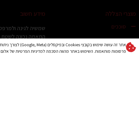
מוצרי הצללה
מידע חשוב
סוככים
שמשיה לגינה ולמרפסת
התאמה נכונה לשטח ול
סוככים למרפסת
אתר זה עושה שימוש בקובצי es
קרא עוד »
סוככי זרועות
פרסומות מותאמות. השימוש באתר מהווה הסכמה למדיניות הפרטיות של אלום 
שמשיה איכותית לגינ
סוכך מסך למרפסת / מסך
הכרמל: מה חשוב לדעת
גלילה להצללה מושלמת
סוכך מסילה שוכב
קרא עוד »
מסך הצללה נגלל צד
קניית שמשיה איכותי
סוכך חלון דגם US
או לגינה: מה חשוב לד
סוכך לבריכה / הצללה לבריכה
והקריות
/ קירוי לבריכה
קרא עוד »
סוככים קבועים
סוכך לחניה
איך לבחור שמשיה לג
לבחירה נכונה
פרגולות חשמליות
קרא עוד »
גגונים