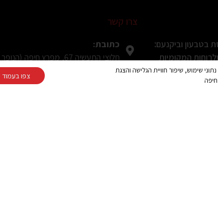
צרו קשר
כתובת:
 בטבעון וביקנעם:
חלוצי התעשיה 67, מפרץ חיפה (הנופר 8, חיפה בWaze)
רוחות המקומיות
Cooki ובפיקסלים (Google, Meta) לצורך ניתוח נתוני שימוש, שיפור חוויית הגלישה והצגת
טלפון:
צפו בעמוד מ
חיפה
ה ולמרפסת בטירת
077-2319216
 לפני הקנייה
פקס:
04-8490708
ת ומעוצבת למרפסת
מייל:
עת תושבי חיפה
alum391@gmail.com
ינה? המדריך המלא