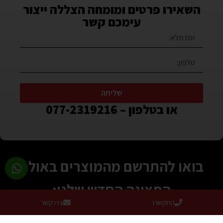
השאירו פרטים ומומחה הצללה ייצור
עימכם קשר
שליחה
או בטלפון – 077-2319216
בואו להתרשם מהמוצרים באולם
התצוגה החדש שלנו:
התקשרו
צרו קשר
ימים א’-ה’ – 8:30-17:00