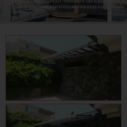
אלום חיפה
»
התקנת סוכך זרועות חשמלי דגם SEMINA LIFE בשבי ציון יבוא
קומפלט מגרמניה במידה 350×400 כולל חיישן תנודות לסגירה אוטומטי