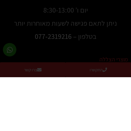
יום ו’ 8:30-13:00
ניתן לתאם פגישה לשעות מאוחרות יותר
בטלפון –
077-2319216
מוצרי הצללה
התקשרו
צרו קשר
סוככים
סוככים למרפסת
סוככי זרועות
סוכך מסך למרפסת / מסך גלילה להצללה מושלמת
סוכך מסילה שוכב
מסך הצללה נגלל צד
סוכך חלון דגם US
סוכך לבריכה / הצללה לבריכה / קירוי לבריכה