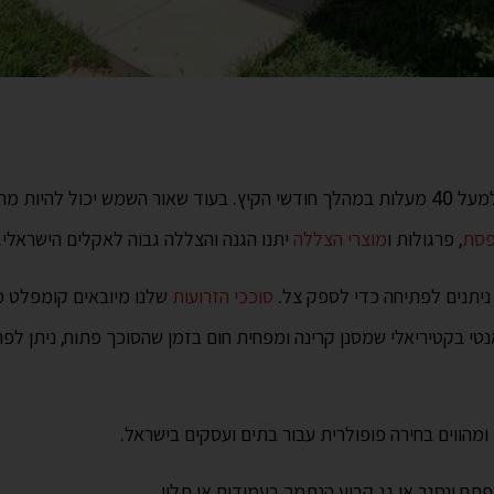
ישראל ידועה כמדינת שמש, כשהטמפרטורות מגיעות לרוב למעל 40 מעלות במהלך חודשי הקיץ. בעוד שא
פסת
, פרגולות ו
מוצרי הצללה
יתנו הגנה והצללה גבוה לאקלים הישראלי.
 ניתנים לפתיחה כדי לספק צל.
סוככי הזרועות
נטי בקטיריאלי שמסנן קרינה ומפחית חום בזמן שהסוכך פתוח, ניתן לפתיח
ומהווים בחירה פופולרית עבור בתים ועסקים בישראל.
תח ונסגר או גג קבוע הנתמך בעמודים או תלוי.