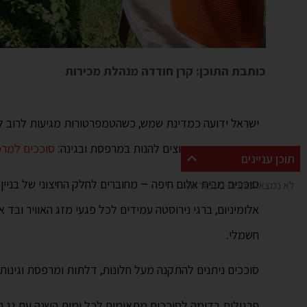
כותבת התוכן: קרן חודדה מנהלת מכירות
כראוי מפניו.
וכשרוצים להנות במרפסת ובגינה:
סוככים למר
תוכן עניינים
סוככים מבית אלום חיפה – מחוברים לחלק החיצוני של בניין
לא נמצאו כותרות בעמוד זה
אלומיניום, ברגי נירוסטה עמידים לכל פגעי מזג האוויר ובד א
חשמלי.
סוככים ניתנים להתקנה מעל חלונות, דלתות ומרפסת וגינות 
פרגולות בדומה לסוככים מתאימים לכל ימות השנה עם גג נפ