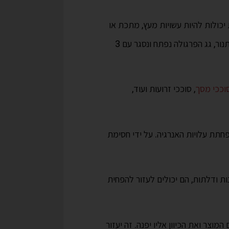
 יכולות להיות עשויות מעץ, מתכת או
חומרים אחרים וניתן להתאים אותן לצרכים הספציפיים של הנכס. הפרגולה החשמליות שלנו עשויה מאלומיניום, ברגי נירוסטה צבע בתנור, גג הפרגולה נפתח ונסגר עם 3
וככי מסך
, סוככי זרועות ועוד,
חתת עלויות האנרגיה. על ידי חסימת
נות ודלתות, הם יכולים לעזור להפחית
ר ואת הכיוון אליו יפנה. זה יעזור