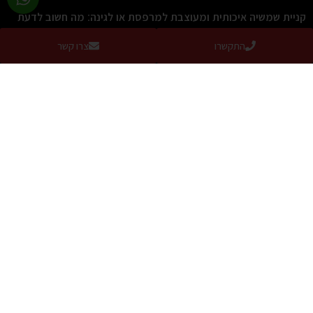
קניית שמשיה איכותית ומעוצבת למרפסת או לגינה: מה חשוב לדעת
תושבי חיפה והקריות
התקשרו
צרו קשר
קרא עוד »
איך לבחור שמשיה לגינה? המדריך המלא לבחירה נכונה
קרא עוד »
קירוי חניה לרכב
קרא עוד »
איזה הצללה מתאימה לדירה עם מרפסת של 14 מטר, פרגולה
חשמלית, סוכך זרועות חשמלי או שמשיה ענקית חזקה?
קרא עוד »
צרו קשר
כתובת:
חלוצי התעשיה 67, מפרץ חיפה (הנופר 8, חיפה בWaze)
טלפון:
077-2319216