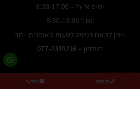
ימים א’-ה’ – 8:30-17:00
יום ו’ 8:30-13:00
ניתן לתאם פגישה לשעות מאוחרות יותר
בטלפון –
077-2319216
מוצרי הצללה
התקשרו
צרו קשר
סוככים
סוככים למרפסת
סוככי זרועות
סוכך מסך למרפסת / מסך גלילה להצללה מושלמת
סוכך מסילה שוכב
מסך הצללה נגלל צד
סוכך חלון דגם US