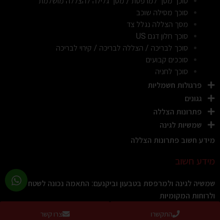
סוכך מסך למרפסת / מסך גלילה להצללה מושלמת
סוכך מסילה שוכב
מסך הצללה נגלל צד
סוכך חלון דגם US
סוכך לבריכה / הצללה לבריכה / קירוי לבריכה
סוככים קבועים
סוכך לחניה
פרגולות חשמליות
גגונים
פתרונות הצללה
שמשיות לגינה
מידע חשוב פתרונות הצללה
מידע חשוב
שמשיה לגינה ולמרפסת בטבעון וביקנעם: התאמה נכונה לשטח
ולרוחות המקומיות
קרא עוד »
התקשרו
צרו קשר