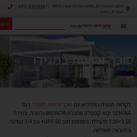
חלוצי התעשיה 67, מפרץ חיפה (לרשום בWAZE
077-2319216
הנופר 8, חיפה)
חיפו
סוכך זרועות במגידו
אלום חיפה
»
סוכך זרועות במגידו
לקוחות ממגידו התחדשו עם
סוכך זרועות חשמלי
דגם
SEMINA יבוא קומפלט מחברת WEINOR גרמניה, במידה
3.50×7.00 להצללה והפחתת חום UPF 50+ עם 3/4 קסיטה
והתוצאה מושלמת.