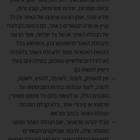
זכויות מוסריות, יצירות ספרותיות, קובץ גרפי,
מידע טכני, אופן הצגתו ועיצובו של האתר וכן כל
עניין או פרט הקשורים באתר, הם רכושה הבלעדי
של הנהלת האתר או של צד שלישי, אשר הרשה
להנהלת האתר להשתמש בהן, והשימוש בכל
הזכויות האמורות מותר להנהלת האתר בלעדית
(או לצדדים שלישיים נוספים, במידה והם בעלי
רישיון לעשות כן).
אין להעתיק, למכור, לשכפל, להפיץ, לשנות,
להציג, ליצור עבודות נגזרות המבוססות על
התכנים הללו, או לעשות בהם כל שימוש מסחרי,
פרסומי או ציבורי אחר, בלא קבלת הסכמת
הנהלת האתר בכתב ומראש.
מבלי לגרוע מהאמור, שם הנהלת האתר וסימני
המסחר שלה, לרבות אובייקטים הקשורים
למוניטין הנהלת האתר, כגון (אך לא רק): סימנים,