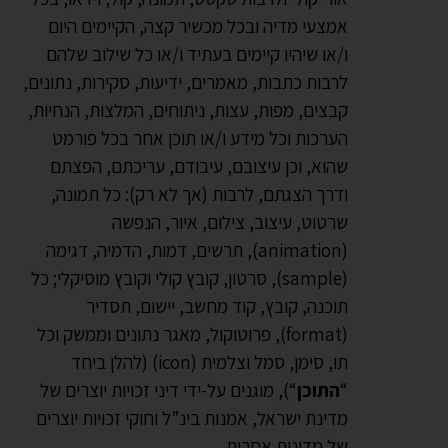
אמצעי מדיה ובכל מכשיר קצה, הקיימים היום
ו/או שיהיו קיימים בעתיד ו/או כל שילוב שלהם
לרבות כתבות, מאמרים, ידיעות, סקירות, נתונים,
קבצים, מפות, עצות, ניתוחים, המלצות, הנחיות,
הערכות וכל מידע ו/או תוכן אחר בכל פורמט
שהוא, וכן עיצובם, עיבודם, עריכתם, הפצתם
ודרך הצגתם, לרבות (אך לא רק): כל תמונה,
שרטוט, עיצוב, צילום, איור, הנפשה
(animation), תרשים, דמות, הדמיה, דגימה
(sample), סרטון, קובץ קולי וקובץ מוסיקלי; כל
תוכנה, קובץ, קוד מחשב, יישום, תסדיר
(format), פרוטוקול, מאגר נתונים וממשק וכל
תו, סימן, סמל וצלמית (icon) (להלן ביחד
“
התוכן
“), מוגנים על-ידי דיני זכויות יוצרים של
מדינת ישראל, אמנות בינ”ל וחוקי זכויות יוצרים
של מדינות אחרות.