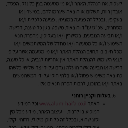
לשפות את הנהלת האתר ו/או מי מטעמה בגין כל נזק, הפסד,
אובדן רווח, תשלום או הוצאה שיגרמו להם, במישרין או
בעקיפין, ובכלל זה פגיעה במוניטין, פגיעה כלכלית ו/או
מסחרית, שכ”ט עו”ד והוצאות משפט בגין כל טענה, דרישה
ו/או תביעה הנובעים, במישרין ו/או בעקיפין, מהפרת תנאי
השימוש ו/או כל ממעשה ו/או מחדל של המשתמשים ו/או
מכל חיוב בו תחויב הנהלת האתר ו/או מי מטעמה אשר על פי
תנאי השימוש להנהלת האתר אין אחריות לגביה; או כל טענה,
דרישה או תביעה אשר תועלה נגדם על ידי צד שלישי כלשהו
כתוצאה משימוש פסול ו/או בלתי חוקי על ידי המשתמשים
באתר ו/או בתוכנו, לרבות הפרת תנאים אלו.
בעלות וקניין רוחני
האתר
www.alum-haifa.co.il
וכל המידע
המופיע בו לרבות – עיצוב האתר, מידע מכל מין
וסוג שהוא, ובכלל זה כל תוכן מילולי, חזותי, קולי,
אור-קולי ולרבות טקסט, תמונה, קול, וידאו, בכל