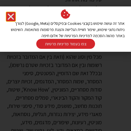
חל איסור להכניס שינויים, להעתיק, לפרסם,
להפיץ, לשדר, להציג, לבצע, לשכפל, להנפיק
רישיון, ליצור עבודות נגזרות או למכור כל חלק מן
אתר זה עושה שימוש בקובצי Cookies ובפיקסלים (Google, Meta) לצורך
ניתוח נתוני שימוש, שיפור חוויית הגלישה והצגת פרסומות מותאמות. השימוש
התוכן הכלול באתר ללא הסכמתה המוקדמת,
באתר מהווה הסכמה למדיניות הפרטיות של אלום חיפה
הכתובה והמפורשת של הנהלת האתר.
צפו בעמוד מדיניות פרטיות
כל זכויות הקניין הרוחני בקשר עם התוכן והאתר
מכל מין וסוג שהוא (וזאת בין אם המדובר בזכויות
רשומות ובין אם המדובר בזכויות שטרם נרשמו),
ובכלל זאת שם הדומיין, הפטנטים, סימני
המסחר, שמות המסחר, המדגמים, זכויות יוצרים,
סודות מסחריים, המוניטין, ‘Know How’, שיטות,
קוד המקור והקוד הבינארי, סמלים מסחריים,
תוכנות מחשב, מושגים, מידע סודי, סימני שירות,
מאגרי מידע, יצירות נגזרות, תגליות, נוסחאות,
מוניטין, רעיונות, שיפורים, מדגמים, מידע,
חידושים, המצאות, ידע, לוגו, נתוני שוק, שיטות,