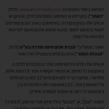
השימוש באתר האינטרנט
www.alum-haifa.co.il
(להלן:
“
האתר
“) כפוף לתנאי השימוש המפורטים להלן. אנא קראו
תנאים אלה בעיון ובקפידה. בשימושכם באתר הנכם מסכימים
לפעול בהתאם לאמור בתנאי שימוש אלו ובהתאם למדיניות
הפרטיות של האתר.
האתר מופעל ע”י
חברת אלום חיפה חודדה בע”מ
(להלן:
“
הנהלת האתר
“) והיא הבעלים והמפעילה של האתר.
תנאים אלה חלים על השימוש באתר ובתכנים הכלולים בו
באמצעות כל מחשב או מכשיר תקשורת אחר (כדוגמת טלפון
סלולארי, מחשבי כף יד למיניהם וכיוצ”ב). כמו כן הם חלים
על השימוש באתר, בין באמצעות רשת האינטרנט ובין
באמצעות כל רשת או אמצעי תקשורת אחרים.
המונח “תוכן”, או “תכנים” כולל מידע מכל מין וסוג, לרבות כל
תוכן מילולי, חזותי, קולי, אור קולי או כל שילוב שלהם וכן