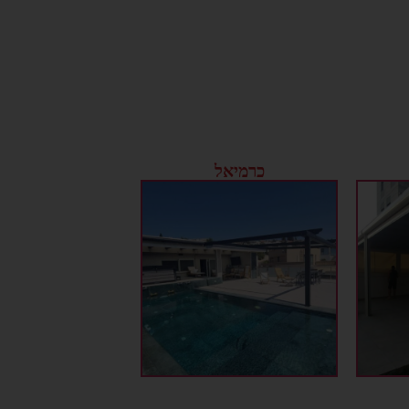
כרמיאל