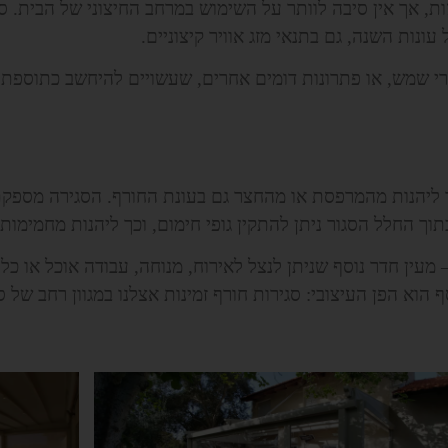
ות, אך אין סיבה לוותר על השימוש במרחב החיצוני של הבית.
נות השנה, גם בתנאי מזג אוויר קיצוניים.
דרי שמש, או פתרונות דומים אחרים, שעשויים להיחשב כתוספת
 ליהנות מהמרפסת או מהחצר גם בעונת החורף. הסגירה מספקת 
ך החלל הסגור ניתן להתקין גופי חימום, וכך ליהנות מחמימות 
עין חדר נוסף שניתן לנצל לאירוח, מנוחה, עבודה אוכל או כל
ף הוא הפן העיצובי: סגירות חורף זמינות אצלנו במגוון רחב של ס