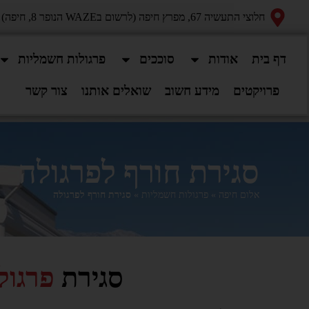
חלוצי התעשיה 67, מפרץ חיפה (לרשום בWAZE הנופר 8, חיפה)
דף בית
אודות
סוככים
פרגולות חשמליות
פרויקטים
מידע חשוב
שואלים אותנו
צור קשר
סגירת חורף לפרגולה
אלום חיפה
»
פרגולות חשמליות
»
סגירת חורף לפרגולה
סגירת
פרגול