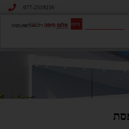
077-2319216
חיפוש
סת