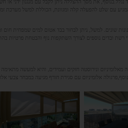
נגלל.בנוסף, את מסך ההצללה ניתן לקבל עם מנגנון ידני או חשמ
גיע עם שלט להפעלה קלה ומגוונת, הכוללת למשל מערכת זמן 
נונות שונים. למשל, ניתן לבחור בבד אטום למים שמפחית חום 
י רשת ובדים נוספים לצורך השתקפות נוף והבטחת פרטיות בה
 מאלומיניום ונירוסטה חזקים ועמידים, והיא למעשה מתאימה לכ
פרגולה אלומיניום עם סגירת חורף מגיעה במבחר צבעי אלומיניום